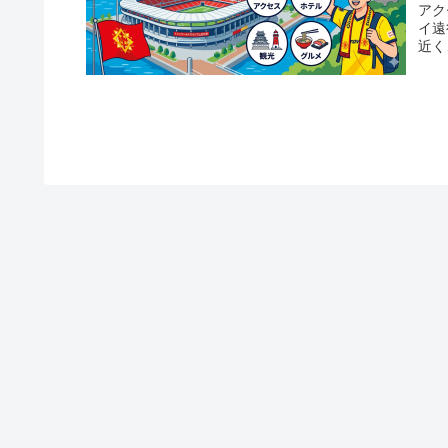
アク
イ遠
近く