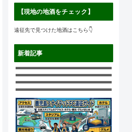
【現地の地酒をチェック】
遠征先で見つけた地酒はこちら👇
新着記事
横浜F・マリノス遠征ガイド｜日産ス
タジアムのアクセス・ホテル・観
ギラヴァンツ北九州遠征ガイド｜ミ
光・グルメまとめ
クニワールドスタジアム北九州のア
愛媛FC遠征ガイド｜ニンジニアスタ
クセス・ホテル・観光・グルメまと
ジアムのアクセス・ホテル・観光・
松本山雅遠征ガイド｜サンプロアル
め
グルメまとめ
ウィンのアクセス・ホテル・観光・
グルメまとめ