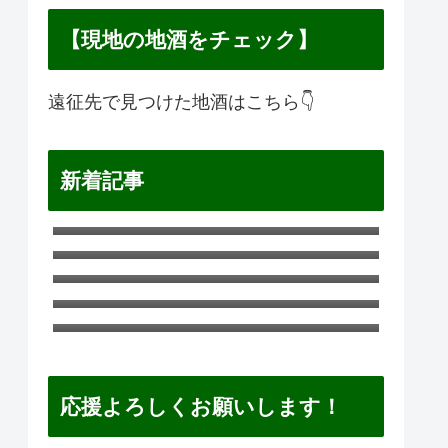
【現地の地酒をチェック】
遠征先で見つけた地酒はこちら👇
新着記事
横浜F・マリノス遠征ガイド｜日産ス
タジアムのアクセス・ホテル・観
ギラヴァンツ北九州遠征ガイド｜ミ
光・グルメまとめ
クニワールドスタジアム北九州のア
愛媛FC遠征ガイド｜ニンジニアスタ
クセス・ホテル・観光・グルメまと
ジアムのアクセス・ホテル・観光・
松本山雅遠征ガイド｜サンプロアル
め
グルメまとめ
ウィンのアクセス・ホテル・観光・
鹿児島ユナイテッドFC遠征ガイド｜
グルメまとめ
白波スタジアムのアクセス・ホテ
ル・観光・グルメまとめ
応援よろしくお願いします！