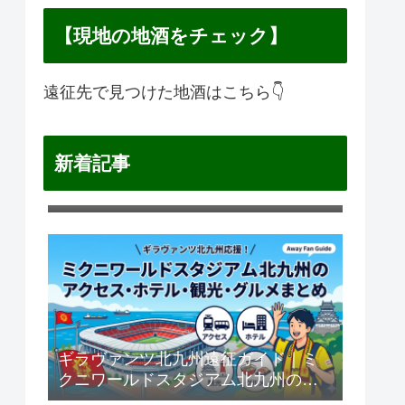
【現地の地酒をチェック】
遠征先で見つけた地酒はこちら👇
新着記事
横浜F・マリノス遠征ガイド｜日産ス
タジアムのアクセス・ホテル・観
光・グルメまとめ
ギラヴァンツ北九州遠征ガイド｜ミ
クニワールドスタジアム北九州のア
愛媛FC遠征ガイド｜ニンジニアスタ
クセス・ホテル・観光・グルメまと
ジアムのアクセス・ホテル・観光・
松本山雅遠征ガイド｜サンプロアル