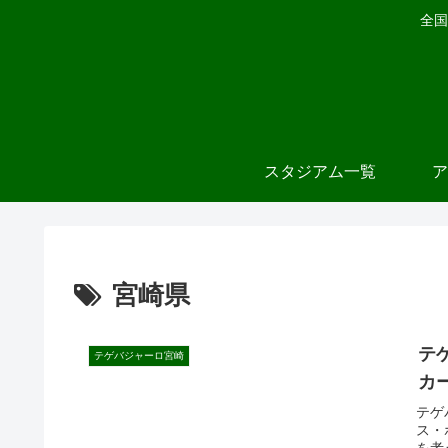
全国
スタジアム一覧
ア
宮崎県
テ
テゲバジャーロ宮崎
カ
テゲ
ス・
を考