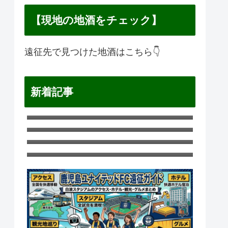
【現地の地酒をチェック】
遠征先で見つけた地酒はこちら👇
新着記事
横浜F・マリノス遠征ガイド｜日産ス
タジアムのアクセス・ホテル・観
ギラヴァンツ北九州遠征ガイド｜ミ
光・グルメまとめ
クニワールドスタジアム北九州のア
愛媛FC遠征ガイド｜ニンジニアスタ
クセス・ホテル・観光・グルメまと
ジアムのアクセス・ホテル・観光・
松本山雅遠征ガイド｜サンプロアル
め
グルメまとめ
ウィンのアクセス・ホテル・観光・
グルメまとめ