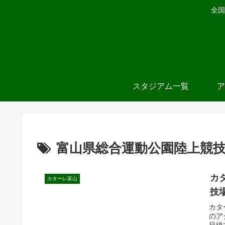
全国
スタジアム一覧
ア
富山県総合運動公園陸上競
カ
カターレ富山
技
カタ
のア
目線