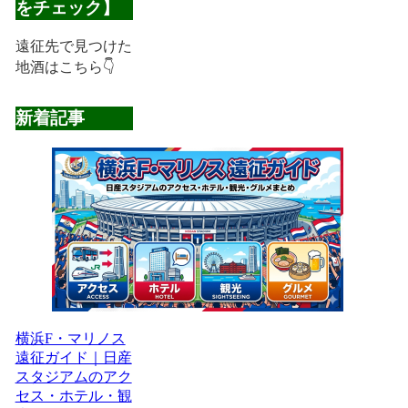
をチェック】
遠征先で見つけた
地酒はこちら👇
新着記事
横浜F・マリノス
遠征ガイド｜日産
スタジアムのアク
セス・ホテル・観