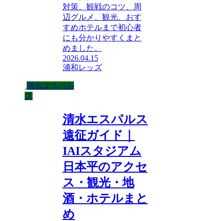
対策、観戦のコツ、周
辺グルメ、観光、おす
すめホテルまで初心者
にも分かりやすくまと
めました。
2026.04.15
浦和レッズ
清水エスパル
ス
清水エスパルス
遠征ガイド｜
IAIスタジアム
日本平のアクセ
ス・観光・地
酒・ホテルまと
め