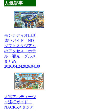
人気記事
モンテディオ山形
遠征ガイド｜ND
ソフトスタジアム
のアクセス・ホテ
ル・観光・グルメ
まとめ
2026.04.24
2026.04.30
大宮アルディージ
ャ遠征ガイド｜
NACK5スタジア