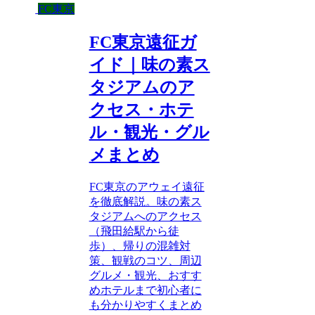
FC東京
FC東京遠征ガ
イド｜味の素ス
タジアムのア
クセス・ホテ
ル・観光・グル
メまとめ
FC東京のアウェイ遠征
を徹底解説。味の素ス
タジアムへのアクセス
（飛田給駅から徒
歩）、帰りの混雑対
策、観戦のコツ、周辺
グルメ・観光、おすす
めホテルまで初心者に
も分かりやすくまとめ