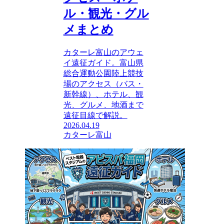
ル・観光・グル
メまとめ
カターレ富山のアウェ
イ遠征ガイド。富山県
総合運動公園陸上競技
場のアクセス（バス・
新幹線）、ホテル、観
光、グルメ、地酒まで
遠征目線で解説。
2026.04.19
カターレ富山