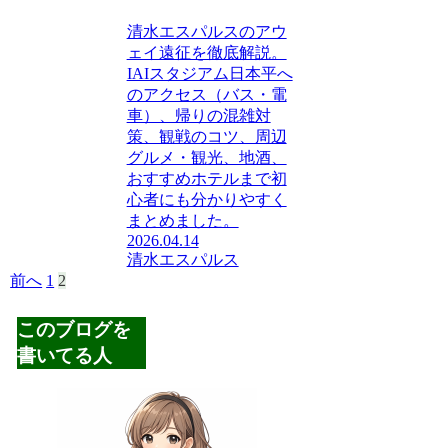
清水エスパルスのアウ
ェイ遠征を徹底解説。
IAIスタジアム日本平へ
のアクセス（バス・電
車）、帰りの混雑対
策、観戦のコツ、周辺
グルメ・観光、地酒、
おすすめホテルまで初
心者にも分かりやすく
まとめました。
2026.04.14
清水エスパルス
前へ
1
2
このブログを
書いてる人