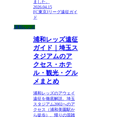
ました。
2026.04.15
FC東京
Jリーグ遠征ガイ
ド
浦和レッズ
浦和レッズ遠征
ガイド｜埼玉ス
タジアムのア
クセス・ホテ
ル・観光・グル
メまとめ
浦和レッズのアウェイ
遠征を徹底解説。埼玉
スタジアム2002へのア
クセス（浦和美園駅か
ら徒歩）、帰りの混雑