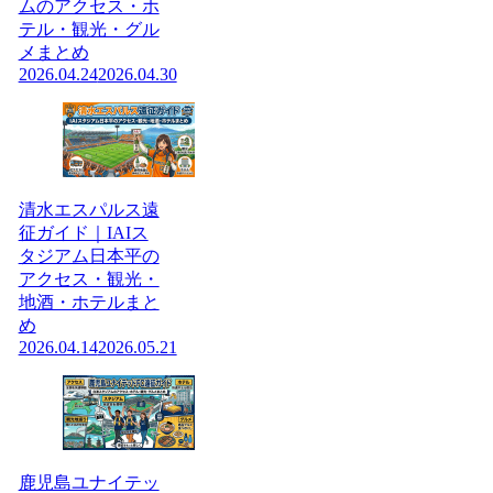
ムのアクセス・ホ
テル・観光・グル
メまとめ
2026.04.24
2026.04.30
清水エスパルス遠
征ガイド｜IAIス
タジアム日本平の
アクセス・観光・
地酒・ホテルまと
め
2026.04.14
2026.05.21
鹿児島ユナイテッ